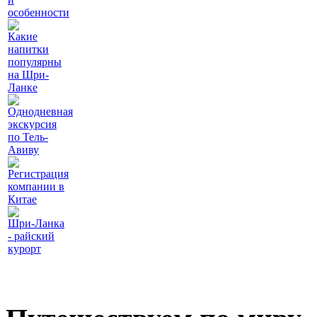
особенности
Какие
напитки
популярны
на Шри-
Ланке
Однодневная
экскурсия
по Тель-
Авиву
Регистрация
компании в
Китае
Шри-Ланка
- райский
курорт