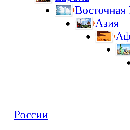
Восточная
Азия
Аф
России