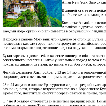
Aman New York. Запуск ряд
В данной статье речь пойд
наиболее захватывающих ме
Комплекс Amankora состои
Amankora в другой, гости 
Каждый лодж органично вписывается в окружающий ландшафт 
Находясь в районе Мотитанг, что недалеко от столицы Бутан
исследовать как сам город, так и нетронутые гималайские пр
стенами открывают потрясающие виды на окружающие долин
Бутан зарекомендовал себя в качестве пионера в области осозн
собственного населения. Такой уникальный подход весьма к л
покрытых дикими цветами, до зимнего голубого неба, которо
Летний фестиваль Хаа пройдет с 13 по 14 июля в одноименно
сопровождается местными танцами, играми, гастрономически
23 и 24 августа в долине Ура туристов ждет очередной кулин
разновидности, которые встречаются только в Королевстве Бут
Кроме того, посетители смогут посоревноваться за призы, п
С 7 по 9 октября отмечается знаменитый праздник земли Тхи
собираются во дворе Тахичходзонга и участвуют в традицион