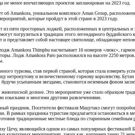
а не менее впечатляющих проектов запланирован на 2023 год.
ет об Amankora, уникальном комплексе Aman Group, расположен
роприятий, которые пройдут в этой стране в 2023 году.
т из пяти просторных лоджей, расположенных в центральных и 
смогут погрузиться в традиции этого легендарного буддийского 
и представляет собой настоящее святилище, обладающее непов
а, лодж Amankora Thimphu насчитывает 16 номеров «люкс», гарм
осторы. Лодж Amankora Paro расположился на высоте 2250 метров
ы.
анного туризма, став первой страной, которая стала измерять ус
ицу нетронутому и величественному горному королевству. Бута
е, будучи усыпанным звездами, становится неземным фоном зас
й живописной долине. Это мероприятие уже стало образцом тра
ми изысками и многими другими развлечениями.
арный праздник. Посетители фестиваля Мацутакэ смогут попробо
ан. В рамках праздника туристам предлагается остановиться в 
риготовив традиционные местные блюда по старинным семейным 
мпху Цечу, являющийся одним из самых популярных фестивалей 
ных культурных мероприятиях, таких как, например танец 21 ч