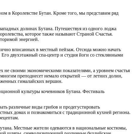
ном в Королевстве Бутан. Кроме того, мы представим ряд
западных долинах Бутана. Путешествуя из одного лоджа
королевства, которое также называют Страной Счастья.
торимой энергией.
онично вписанных в местный пейзаж. Отсюда можно начать
. Его двухэтажный спа-центр и студия йоги со стеклянными
пех не своими экономическими показателями, а уровнем счастья
н многим преподнесет немало открытий — от летних долин,
неженных гималайских вершин.
диционной культуры кочевников Бутана. Фестиваль
вать различные виды грибов и продегустировать
местных домах и познакомиться с традиционной кухней региона.
рецептам.
Бутана. Местные жители одеваются в национальные костюмы,
ерной шляпы, символизирующий различные буддийские