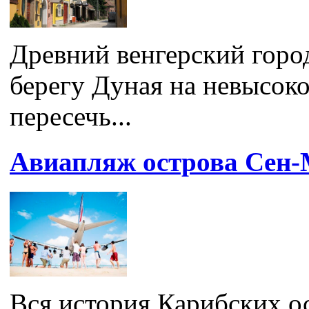
Древний венгерский горо
берегу Дуная на невысоко
пересечь...
Авиапляж острова Сен
Вся история Карибских ос