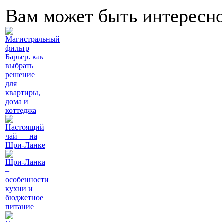
Вам может быть интересн
Магистральный
фильтр
Барьер: как
выбрать
решение
для
квартиры,
дома и
коттеджа
Настоящий
чай — на
Шри-Ланке
Шри-Ланка
–
особенности
кухни и
бюджетное
питание