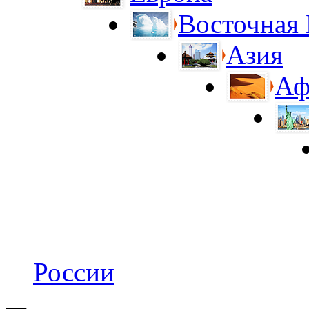
Восточная
Азия
Аф
России