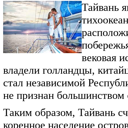
Тайвань 
тихоокеа
расположи
побережья
вековая и
владели голландцы, китай
стал независимой Республи
не признан большинством 
Таким образом, Тайвань сч
коренное население остро