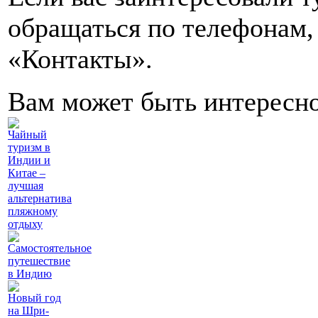
обращаться по телефонам,
«Контакты».
Вам может быть интересн
Чайный
туризм в
Индии и
Китае –
лучшая
альтернатива
пляжному
отдыху
Самостоятельное
путешествие
в Индию
Новый год
на Шри-