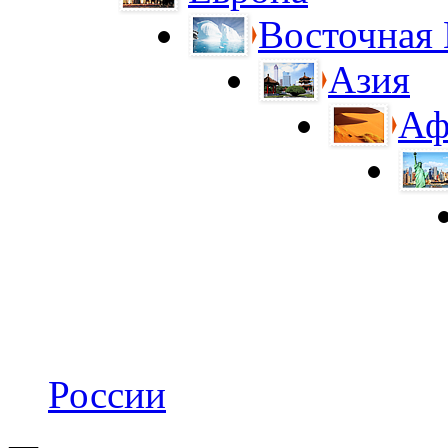
Восточная
Азия
Аф
России