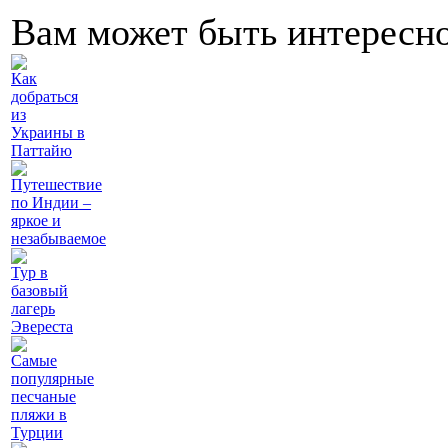
Вам может быть интересн
Как
добраться
из
Украины в
Паттайю
Путешествие
по Индии –
яркое и
незабываемое
Тур в
базовый
лагерь
Эвереста
Самые
популярные
песчаные
пляжи в
Турции