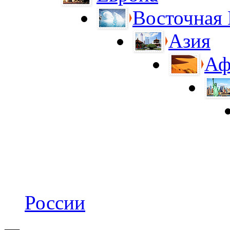
Восточная
Азия
Аф
России