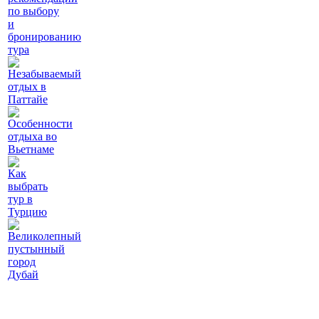
по выбору
и
бронированию
тура
Незабываемый
отдых в
Паттайе
Особенности
отдыха во
Вьетнаме
Как
выбрать
тур в
Турцию
Великолепный
пустынный
город
Дубай