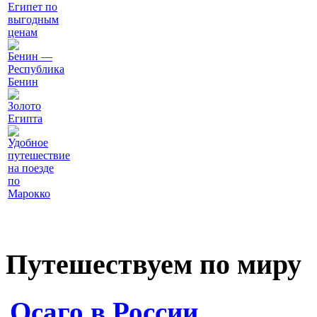
Египет по
выгодным
ценам
Бенин —
Республика
Бенин
Золото
Египта
Удобное
путешествие
на поезде
по
Марокко
Путешествуем по миру
Осаго в России