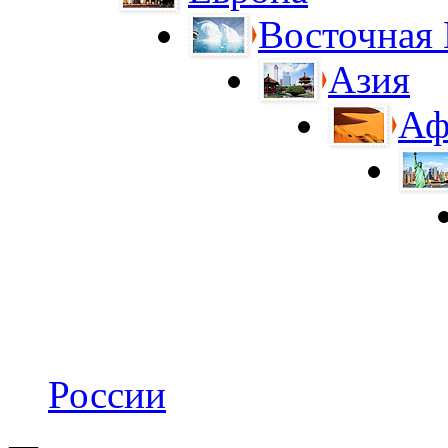
Восточная
Азия
Аф
России